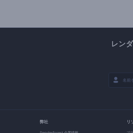
レン
弊社
リ
Renderforest 企業情報
ブ