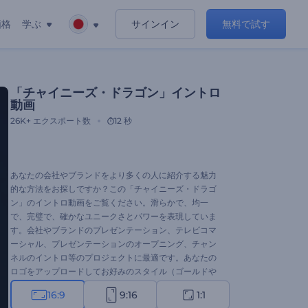
価格
学ぶ
サインイン
無料で試す
「チャイニーズ・ドラゴン」イントロ
動画
26K+
エクスポート数
12 秒
あなたの会社やブランドをより多くの人に紹介する魅力
的な方法をお探しですか？この「チャイニーズ・ドラゴ
ン」のイントロ動画をご覧ください。滑らかで、均一
で、完璧で、確かなユニークさとパワーを表現していま
す。会社やブランドのプレゼンテーション、テレビコマ
ーシャル、プレゼンテーションのオープニング、チャン
ネルのイントロ等のプロジェクトに最適です。あなたの
ロゴをアップロードしてお好みのスタイル（ゴールドや
シルバー）を選択すれば、わずか1分でプロフェッショナ
16:9
9:16
1:1
ルなアニメーションが完成します。さあ、やってみまし