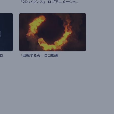
「2D バウンス」 ロゴアニメーション
ロ
「回転する火」ロゴ動画