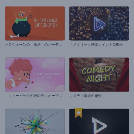
ハ
ロウィーンの「魔法」のパーティーの招待状
「メタリック球体」イントロ動画
「
キューピッドの愛の矢」オープニング動画
コメディ番組の紹介