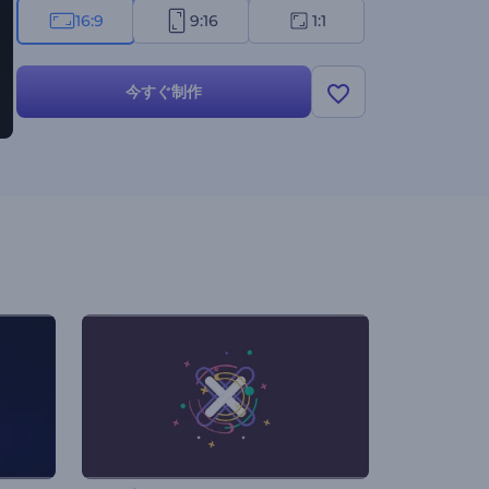
16:9
9:16
1:1
今すぐ制作