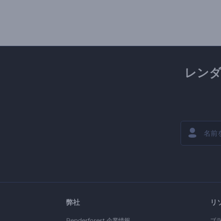
レン
弊社
リ
Renderforest 企業情報
ブ