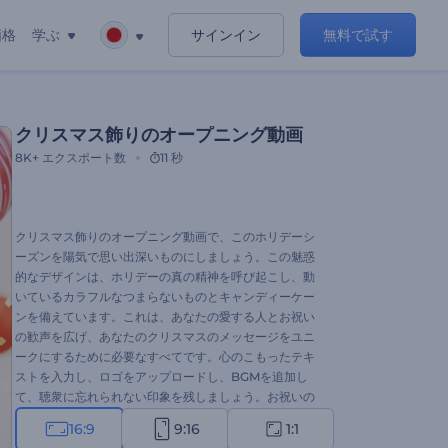
価格
学ぶ
サインイン
無料で試す
クリスマス飾りのオープニング動画
8K+
エクスポート数
11 秒
クリスマス飾りのオープニング動画で、このホリデーシ
ーズンを陽気で思い出深いものにしましょう。この魅惑
的なデザインは、ホリデーの真の精神を呼び起こし、動
いているカラフルなつまらないものとキャンディーケー
ンを備えています。これは、あなたの愛する人とお祝い
の歓声を広げ、あなたのクリスマスのメッセージをユニ
ークにするために必要なすべてです。心のこもったテキ
ストを入力し、ロゴをアップロードし、BGMを追加し
て、聴衆に忘れられない印象を残しましょう。お祝いの
イントロ、ビデオ挨拶、休日の招待状、または他の様々
16:9
9:16
1:1
なプロジェクトを作成したい場合でも、このテンプレー