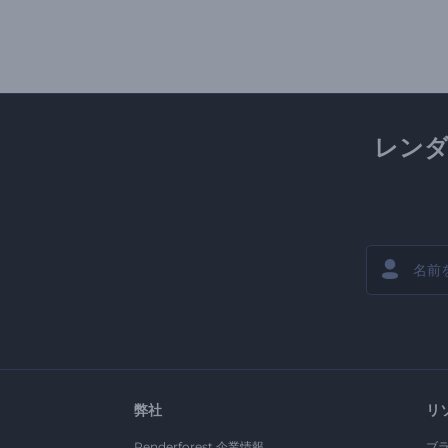
レン
弊社
リ
Renderforest 企業情報
ブ