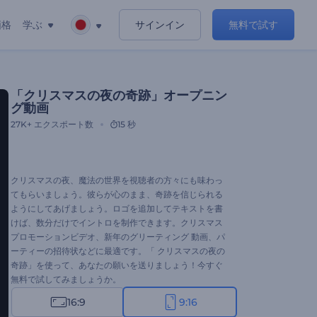
価格
学ぶ
サインイン
無料で試す
「クリスマスの夜の奇跡」オープニン
グ動画
27K+
エクスポート数
15 秒
クリスマスの夜、魔法の世界を視聴者の方々にも味わっ
てもらいましょう。彼らが心のまま、奇跡を信じられる
ようにしてあげましょう。ロゴを追加してテキストを書
けば、数分だけでイントロを制作できます。クリスマス
プロモーションビデオ、新年のグリーティング 動画、パ
ーティーの招待状などに最適です。「 クリスマスの夜の
奇跡」を使って、あなたの願いを送りましょう！今すぐ
無料で試してみましょうか。
16:9
9:16