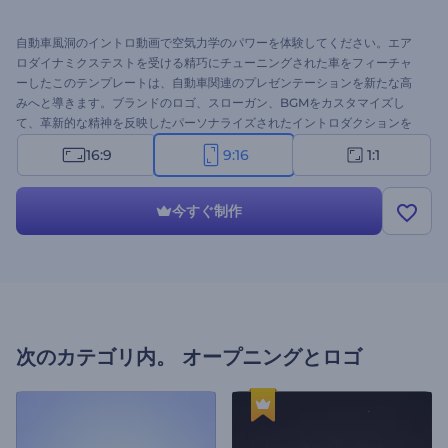
自動車風洞のイントロ動画で空気力学のパワーを体験してください。エア
ロダイナミクステストを受ける精巧にチューニングされた車をフィーチャ
ーしたこのテンプレートは、自動車関連のプレゼンテーションを新たな高
みへと導きます。ブランドのロゴ、スローガン、BGMをカスタマイズし
て、革新的な精神を反映したパーソナライズされたイントロダクションを
作成しましょう。新しい車種の紹介、技術の進歩の強調、車の能力の紹介
16:9
9:16
1:1
などに最適です。今すぐお試しを！
今すぐ制作
次のカテゴリ内。
オープニングとロゴ