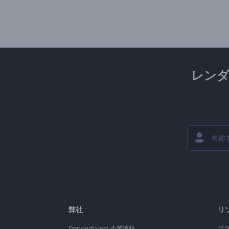
レン
弊社
リ
Renderforest 企業情報
ブ