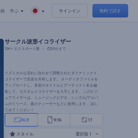
価格
学ぶ
サインイン
無料で試す
サークル波形イコライザー
13K+
エクスポート数
30分まで
リズミカルな流れに合わせて調整されたダイナミックイ
コライザーで音楽を共有します。 オーディオファイルを
アップロードし、音楽のタイトルとアーティスト名を編
集して、カスタムイコライザーを入手します。 このビジ
ュアライザーは、ミュージックビデオ、シングル/アルバ
ムのリリース、曲のティーザーなどに使用します。 試し
てみてください！
16:9
9:16
1:1
スタイル
選択肢 1