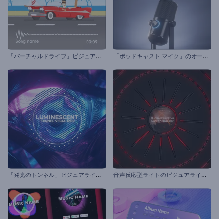
「
バーチャルドライブ」ビジュアライザー
「
ポッドキャスト マイク」のオーディオ ビジュアライザー
「
発光のトンネル」ビジュアライザー
音
声反応型ライトのビジュアライザー