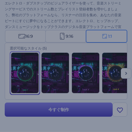
エレクトロ・ダブステップのビジュアライザーを使って、音楽ストリーミ
ングサービスでのストリーム数とプレイリスト登録者数を増やしましょ
う。弊社のプラットフォームなら、リスナーの注目を集め、あなたの音楽
ビートにすぐに夢中になることができます。エレクトロ、ヒップホップ、
ダンスミュージックをトップクラスのデジタル音楽プラットフォームで宣
伝するために使用します。シングルドロップ、新しいアルバムの発売、曲
16:9
9:16
1:1
のプロモーションビデオなど、様々なプロジェクトに完璧に対応します。
今すぐ試してみてください。
選択可能なスタイル
(5)
今すぐ制作