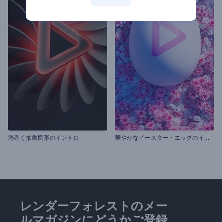
華
やかなイースター・エッグのイントロ動画
渦巻く抽象図形のイントロ
レンダーフォレストのメー
ルマガジンにどうかご登録