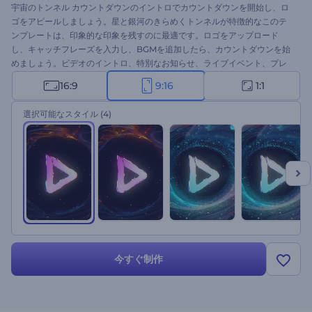
宇宙のトンネル カウントダウンのイントロでカウントダウンを開始し、ロ
ゴをアピールしましょう。星と銀河のきらめくトンネルが特徴的なこのテ
ンプレートは、印象的な印象を残すのに最適です。ロゴをアップロード
し、キャッチフレーズを入力し、BGMを追加したら、カウントダウンを始
めましょう。ビデオのイントロ、特別なお知らせ、ライブイベント、プレ
ゼンテーションのオープニング、新製品の発表などに最適です。今すぐ作
16:9
9:16
1:1
成して、あなたのプロジェクトを際立たせましょう！
選択可能なスタイル
(4)
今すぐ制作