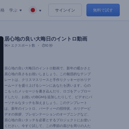
価格
学ぶ
サインイン
無料で試す
居心地の良い大晦日のイントロ動画
1K+
エクスポート数
10 秒
居心地の良い大晦日のイントロ動画で、新年の暖かさと
居心地の良さをお祝いしましょう。この魅惑的なテンプ
レートは、クリスマスリースと手作りクッキーがホリデ
ームードを盛り上げるシーンにあなたを誘います。心の
こもったメッセージを書き込んだり、ロゴをアップロー
ドしたり、お祝いのBGMを追加したりして、ビデオにパ
ーソナルなタッチを加えましょう。このテンプレート
は、新年のイントロ、パーティーの招待状、ホリデービ
デオの挨拶、プレゼンテーションのオープニングなど、
居心地の良いタッチを必要とするプロジェクトにお使い
ください。今すぐ試して、この季節の喜びを周りの人た