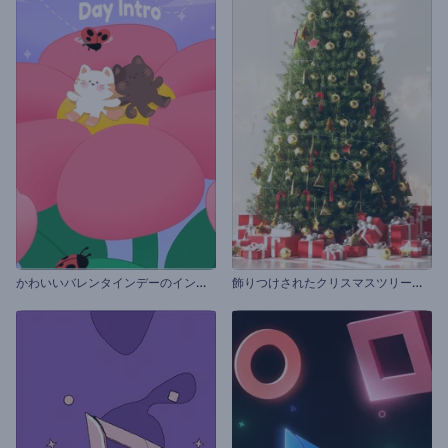
か
わいいバレンタインデーのイントロ
飾
りつけされたクリスマスツリーのオープニング動画