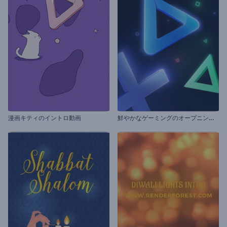
鮮
やかなゲーミングのオープニング動画
漫画キティのイントロ動画