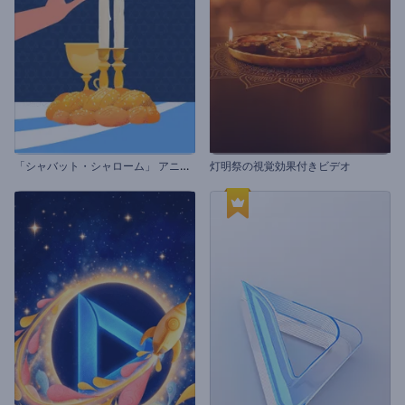
「
シャバット・シャローム」 アニメーション
灯明祭の視覚効果付きビデオ