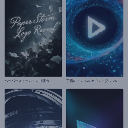
宇
宙のトンネル カウントダウンのイントロ
ペーパーストーム・ロゴ演出