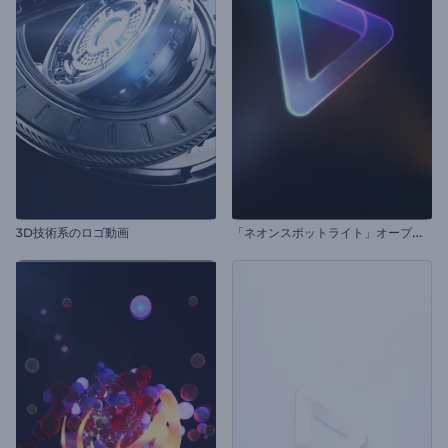
「
ネオンスポットライト」オープニング動画
3D技術系のロゴ動画