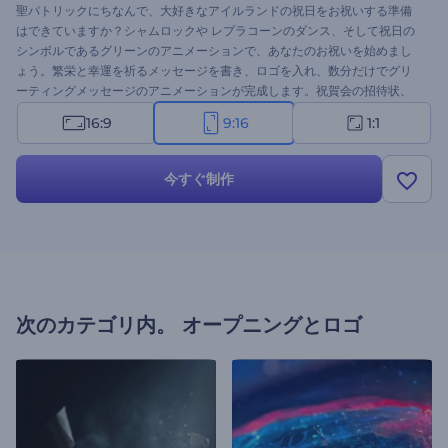
聖パトリックにちなんで、大好きなアイルランドの祝日をお祝いする準備
はできていますか？シャムロックや レプラコーンのダンス、そして祝日の
シンボルであるグリーンのアニメーションで、あなたのお祝いを始めまし
ょう。繁栄と幸運を祈るメッセージを書き、ロゴを入れ、数分だけでグリ
ーティングメッセージのアニメーションが完成します。祝賀会の招待状、
年末年始の挨拶、プレゼンテーションのオープニングなど、さまざまなプ
16:9
9:16
1:1
ロジェクトにぴったりです。今すぐ試してみてください。
今すぐ制作
次のカテゴリ内。
オープニングとロゴ