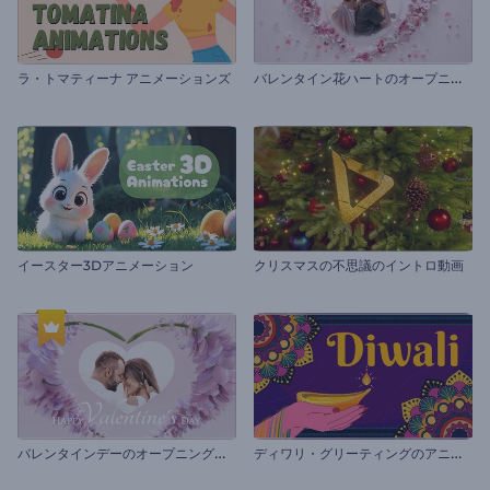
バ
レンタイン花ハートのオープニング動画
ラ・トマティーナ アニメーションズ
イースター3Dアニメーション
クリスマスの不思議のイントロ動画
バ
レンタインデーのオープニング動画
デ
ィワリ・グリーティングのアニメーション