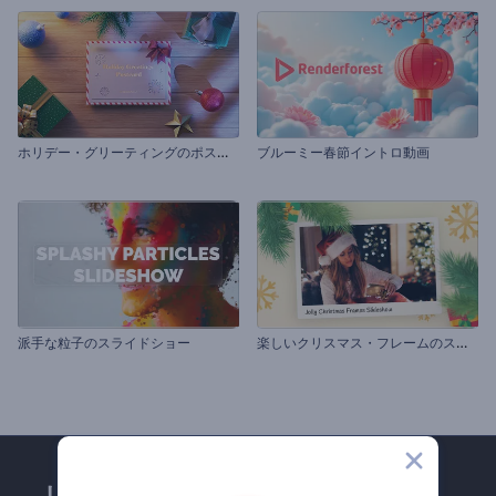
ホ
リデー・グリーティングのポストカード
ブルーミー春節イントロ動画
楽
しいクリスマス・フレームのスライドショー
派手な粒子のスライドショー
レンダーフォレストのメー