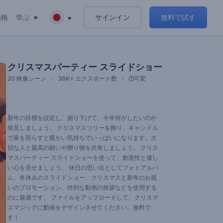
価格
学ぶ
サインイン
無料で試す
クリスマスパーティー スライドショー
20
映像シーン
38K+
エクスポート数
可変
新年の目標を設定し、掘り下げて、今年何がしたいのか
発見しましょう。 クリスマスツリーを飾り、キャンドル
で家を照らすと暖かい気持ちでいっぱいになります。大
切な人と最高の願いや贈り物を共有しましょう。 クリス
マスパーティー スライドショーを使って、創造性と優し
い心を見せましょう。 休日の思い出としてフォトアルバ
ム、冬休みのスライドショー、クリスマスと新年のお祝
いのプロモーション、特別な動画の挨拶などを使用する
のに最適です。 ファイルをアップロードして、クリスマ
スマジックに動画をデザインさせてください。無料で
す！