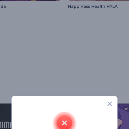
nda
Happiness Health HYLA