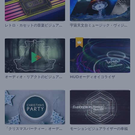
レ
トロ・カセットの音楽ビジュアライザー
宇
宙天文台ミュージック・ヴィジュアライザー
オ
ーディオ・リアクトのビジュアライザー
HUDオーディオイコライザ
「
クリスマスパーティー」オーディオビジュアライザー
モーションビジュアライザーの幸福