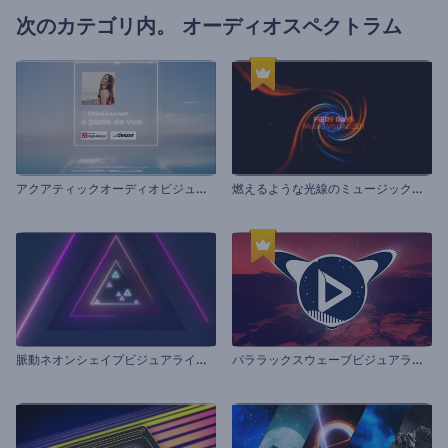
次のカテゴリ内。
オーディオスペクトラム
ア
クアティックオーディオビジュアライザー
燃
えるような光線のミュージックビジュアライザー
脈
動ネオンシェイプビジュアライザー
パ
ララックスウェーブビジュアライザー