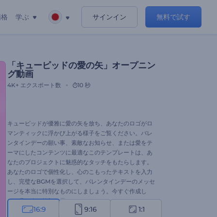
価格
学ぶ
サインイン
無料で試す
「キューピッドの愛の矢」オープニン
グ動画
4K+
エクスポート数
10 秒
キューピッドが優雅に愛の矢を放ち、あなたのロゴがロ
マンティックに浮かび上がる様子をご覧ください。バレ
ンタインデーの願い事、素敵なお知らせ、または愛をテ
ーマにしたコンテンツに最適なこのテンプレートは、あ
なたのプロジェクトに魅惑的なタッチをもたらします。
あなたのロゴで個性化し、心のこもったテキストを入力
し、完璧なBGMを選択して、バレンタインデーのメッセ
ージを本当に特別なものにしましょう。今すぐ作成し
て、見る人に笑顔を届けましょう！
16:9
9:16
1:1