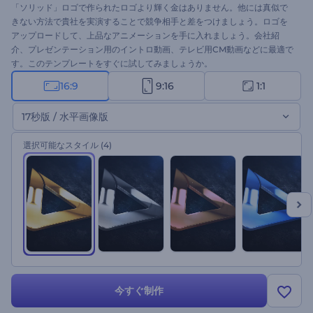
「ソリッド」ロゴで作られたロゴより輝く金はありません。他には真似で
きない方法で貴社を実演することで競争相手と差をつけましょう。ロゴを
アップロードして、上品なアニメーションを手に入れましょう。会社紹
介、プレゼンテーション用のイントロ動画、テレビ用CM動画などに最適で
す。このテンプレートをすぐに試してみましょうか。
16:9
9:16
1:1
17秒版 / 水平画像版
選択可能なスタイル
(4)
今すぐ制作