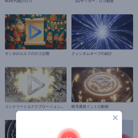
80年代風のロゴ
「3Dサッカー」ロゴ動画
サンタのエルフのロゴ公開
クォンタムオーブの紹介
コ
ンクリートエクスプロージョンロゴ
暗号通貨イントロ動画