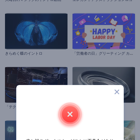
「
労働者の日」グリーティング カード
きらめく蝶のイントロ
「テクノロジーカプセル」ロゴ動画
写真家のロゴ動画