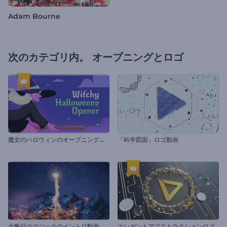
Adam Bourne
次のカテゴリ内。
オープニングとロゴ
魔
女のハロウィンのオープニング動画
「科学図面」ロゴ動画
大晦日のマジックのイントロ動画
エレガントアブストラクションロゴ