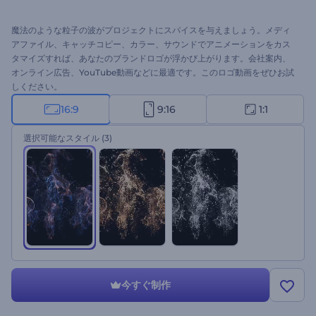
魔法のような粒子の波がプロジェクトにスパイスを与えましょう。メディ
アファイル、キャッチコピー、カラー、サウンドでアニメーションをカス
タマイズすれば、あなたのブランドロゴが浮かび上がります。会社案内、
オンライン広告、YouTube動画などに最適です。このロゴ動画をぜひお試
しください。
16:9
9:16
1:1
選択可能なスタイル
(3)
今すぐ制作