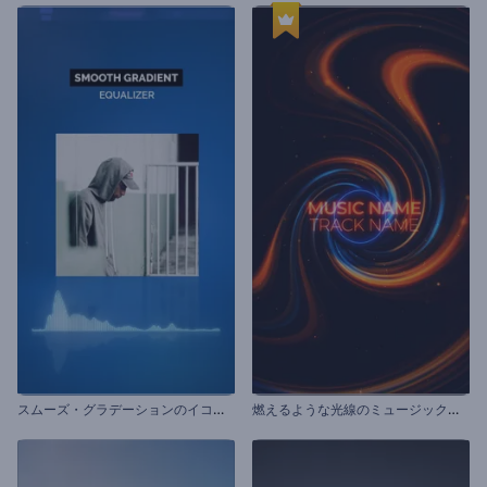
ス
ムーズ・グラデーションのイコライザー
燃
えるような光線のミュージックビジュアライザー