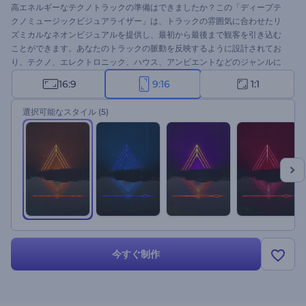
高エネルギーなテクノトラックの準備はできましたか？この「ディープテ
クノミュージックビジュアライザー」は、トラックの雰囲気に合わせたリ
ズミカルなネオンビジュアルを提供し、最初から最後まで観客を引き込む
ことができます。あなたのトラックの脈動を反映するように設計されてお
り、テクノ、エレクトロニック、ハウス、アンビエントなどのジャンルに
最適です。トラックをアップロードし、アーティスト名と曲名を追加する
16:9
9:16
1:1
だけで、数秒でミュージックビデオが完成します。今すぐ試してみてくだ
さい！
選択可能なスタイル
(5)
今すぐ制作