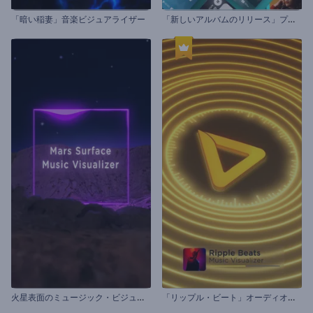
「
新しいアルバムのリリース」プロモーションビデオ
「暗い稲妻」音楽ビジュアライザー
火
星表面のミュージック・ビジュアライザー
「
リップル・ビート」オーディオビジュアライザー