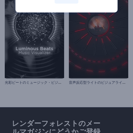
光
彩ビートのミュージック・ビジュアライザー
音
声反応型ライトのビジュアライザー
レンダーフォレストのメー
ルマガジンにどうかご登録