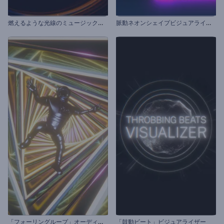
燃
えるような光線のミュージックビジュアライザー
脈
動ネオンシェイプビジュアライザー
「
フォーリングループ」オーディオビジュアライザー
「鼓動ビート」ビジュアライザー