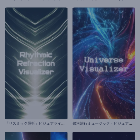
「
リズミック屈折」ビジュアライザー
銀
河旅行ミュージック・ビジュアライザー