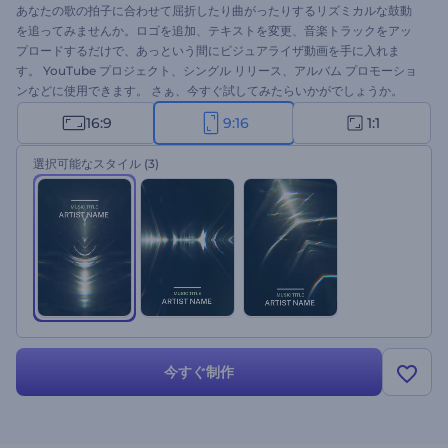
あなたの歌の拍子に合わせて屈折したり曲がったりするリズミカルな鼓動
を追ってみませんか。ロゴを追加、テキストを変更、音楽トラックをアッ
プロードするだけで、あっという間にビジュアライザ動画を手に入れま
す。 YouTube プロジェクト、シングル リリース、アルバム プロモーショ
ンなどに使用できます。 さぁ、今すぐ試してみたらいかがでしょうか。
16:9
9:16
1:1
選択可能なスタイル
(3)
今すぐ制作