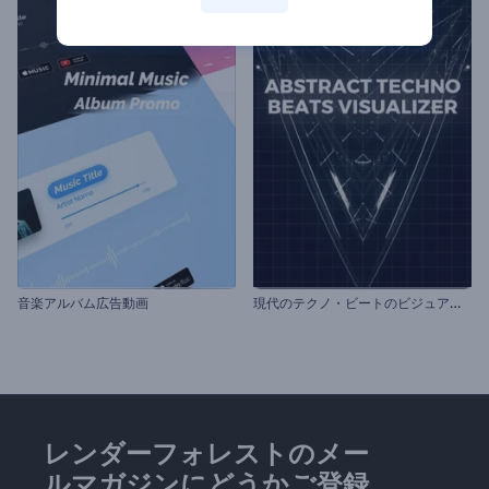
現
代のテクノ・ビートのビジュアライザー
音楽アルバム広告動画
レンダーフォレストのメー
ルマガジンにどうかご登録