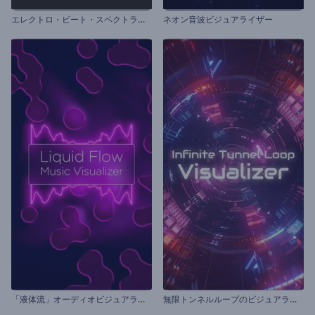
エ
レクトロ・ビート・スペクトラムのビジュアライザー
ネオン音波ビジュアライザー
「
液体流」オーディオビジュアライザー
無
限トンネルループのビジュアライザー