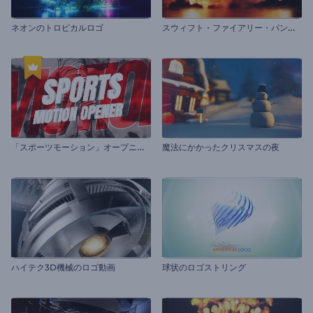
ス
ウィフト・ファイアリー・パンサー・イントロ
ネオンのトロピカルロゴ
「
スポーツモーション」オープニング
魔法にかかったクリスマスの夜
ハイテク3D機械のロゴ動画
球状のロゴストリング