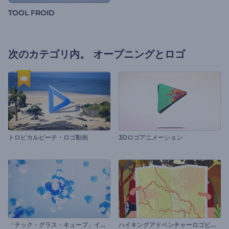
TOOL FROID
次のカテゴリ内。
オープニングとロゴ
トロピカルビーチ・ロゴ動画
3Dロゴアニメーション
「
テック・グラス・キューブ」イントロ動画
ハ
イキングアドベンチャーロゴビデオ