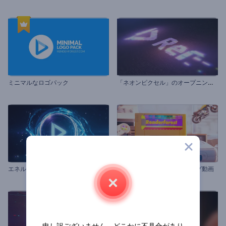
「
ネオンピクセル」のオープニング動画
ミニマルなロゴパック
エネルギーボルテックスの紹介
レトロゲーム機のオープニング動画
申し訳ございません。どこかに不具合があり