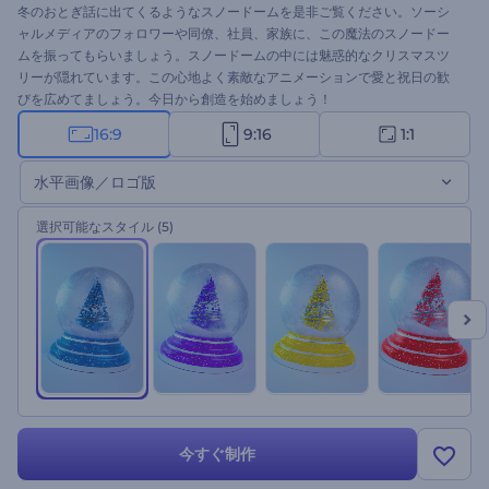
冬のおとぎ話に出てくるようなスノードームを是非ご覧ください。ソーシ
ャルメディアのフォロワーや同僚、社員、家族に、この魔法のスノードー
ムを振ってもらいましょう。スノードームの中には魅惑的なクリスマスツ
リーが隠れています。この心地よく素敵なアニメーションで愛と祝日の歓
びを広めてましょう。今日から創造を始めましょう！
16:9
9:16
1:1
水平画像／ロゴ版
選択可能なスタイル
(5)
今すぐ制作