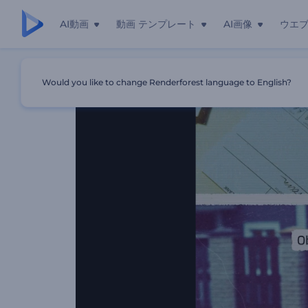
AI動画
動画 テンプレート
AI画像
ウエ
ホーム
テンプレート
探偵タイトルのオープニング動画
Would you like to change Renderforest language to English?