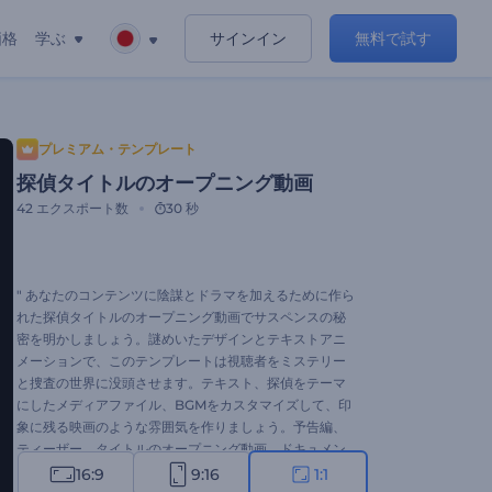
価格
学ぶ
サインイン
無料で試す
プレミアム・テンプレート
探偵タイトルのオープニング動画
42
エクスポート数
30 秒
" あなたのコンテンツに陰謀とドラマを加えるために作ら
れた探偵タイトルのオープニング動画でサスペンスの秘
密を明かしましょう。謎めいたデザインとテキストアニ
メーションで、このテンプレートは視聴者をミステリー
と捜査の世界に没頭させます。テキスト、探偵をテーマ
にしたメディアファイル、BGMをカスタマイズして、印
象に残る映画のような雰囲気を作りましょう。予告編、
ティーザー、タイトルのオープニング動画、ドキュメン
タリーのイントロ、謎とサスペンスのタッチを必要とす
16:9
9:16
1:1