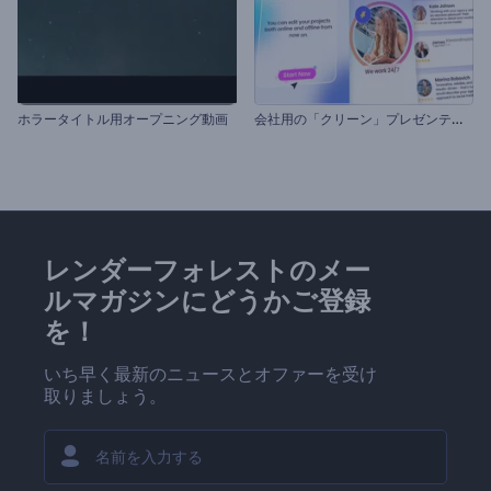
会
社用の「クリーン」プレゼンテーション
ホラータイトル用オープニング動画
レンダーフォレストのメー
ルマガジンにどうかご登録
を！
いち早く最新のニュースとオファーを受け
取りましょう。