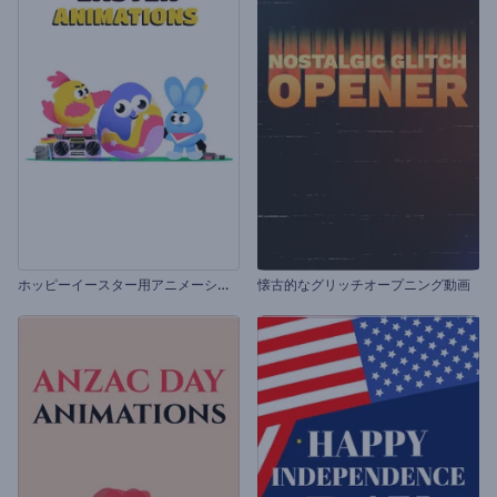
ホ
ッピーイースター用アニメーション
懐古的なグリッチオープニング動画