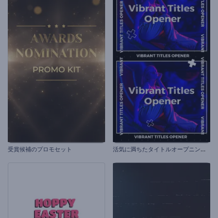
活
気に満ちたタイトルオープニング動画
受賞候補のプロモセット