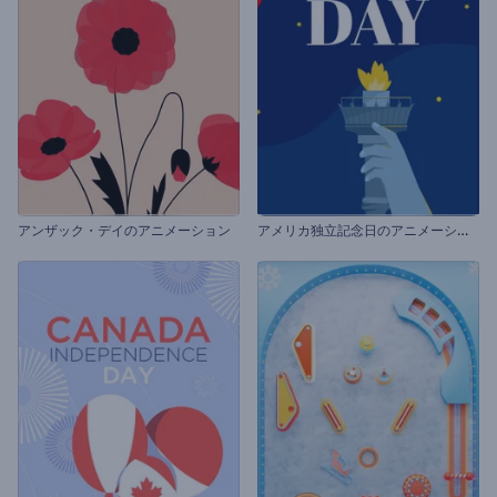
ア
メリカ独立記念日のアニメーション
アンザック・デイのアニメーション