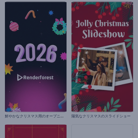
鮮
やかなクリスマス用のオープニング動画
陽気なクリスマスのスライドショー