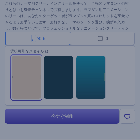
これらのテーマ別グリーティングリールを使って、至福のラマダンへの祈
りと願いをSNSチャンネルで共有しましょう。ラマダン用アニメーション
のリールは、あなたのターゲット層がラマダンの真のスピリットを享受で
きるようお手伝いします。お好きなテーマのシーンを選び、挨拶を入力
し、数分待つだけで、プロフェッショナルなアニメーショングリーティン
グリールが完成します。ビデオグリーティング、SNSのリール、ラマダン
9:16
1:1
ディナーへの招待など、様々な用途に最適です。今すぐお試しください。
選択可能なスタイル
(3)
今すぐ制作