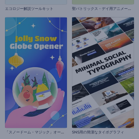
聖
パトリックス・デイ用アニメーションズ
エコロジー解説ツールキット
「
スノードーム・マジック」オープニング動画
SNS用の簡潔なタイポグラフィ