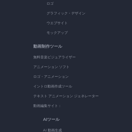
ロゴ
グラフィック・デザイン
ウエブサイト
モックアップ
動画制作ツール
無料音楽ビジュアライザー
アニメーション ソフト
ロゴ・アニメーション
イントロ動画作成ツール
テキスト アニメーション ジェネレーター
動画編集サイト：
AIツール
AI 動画生成