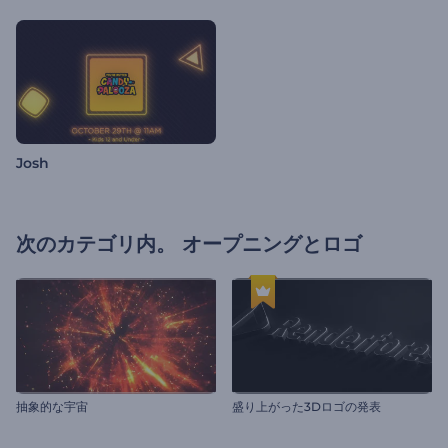
Josh
次のカテゴリ内。
オープニングとロゴ
抽象的な宇宙
盛り上がった3Dロゴの発表