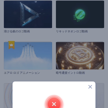
溶ける銀のロゴ動画
リキッドネオンロゴ動画
エアロ ロゴ アニメーション
暗号通貨イントロ動画