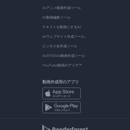
AIアニメ動画作成ツール
AI動画編集ツール
テキストを動画にするAI
AIウェブサイト作成ツール。
ビジネス名作成ツール
AIのTikTok動画作成ツール
YouTube動画のアイデア
動画作成用のアプリ