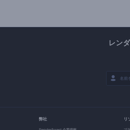
レン
弊社
リ
Renderforest 企業情報
ブ