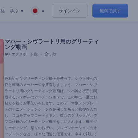
価格
学ぶ
サインイン
無料で試す
マハー・シヴラートリ用のグリーティ
ング動画
1K+
エクスポート数
15 秒
色鮮やかなグリーティング動画を使って、シヴァ神への
愛と献身のメッセージを共有しましょう。マハー・シヴ
ラートリ用のグリーティング動画は、シバ神と祝日に関
連するシンボルのアニメーションで、この年に一度のお
祭りを祝うお手伝いをします。このテーマ別テンプレー
トのアニメーションシーンを使用して祈りと挨拶を入力
し、ロゴをアップロードすると、数回のクリックだけで
プロ仕様のグリーティング動画を手に入れます。動画グ
リーティング、祭りのお祝い、プレゼンテーションのオ
ープニングなど、様々な用途に最適です。今すぐ試して