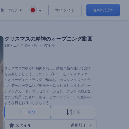
価格
学ぶ
サインイン
無料で試す
クリスマスの精神のオープニング動画
81K+
エクスポート数
16 秒
クリスマスの明るい精神を与え、動画作品を通して喜び
を共有しましょう。このテンプレートをメディアファイ
ルとオーディオトラックで編集し、カスタマイズされた
ホリデーオープニング動画を手に入れましょう！グリー
ティングカード、プレゼンテーション、ブランド動画な
どにご利用ください。さぁ、このテンプレートで魔法の
ような日をお祝いしましょう。
16:9
9:16
スタイル
選択肢 1