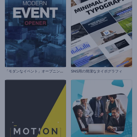
「
モダンなイベント」オープニング動画
SNS用の簡潔なタイポグラフィ