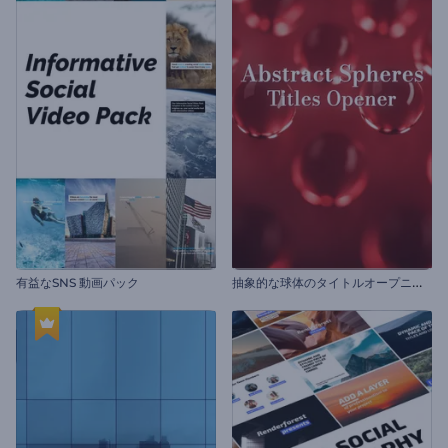
抽
象的な球体のタイトルオープニング動画
有益なSNS 動画パック