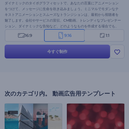
ダイナミックのタイポグラフィセットで、あなたの言葉にアニメーション
をつけて、メッセージに生命を吹き込みましょう。ミニマルでモダンなテ
キストアニメーションとスムーズなトランジションは、最初から視聴者を
魅了します。会社やサービスの宣伝、CM動画、トレンディなプレゼンテー
ション、ダイナミックな告知など、どのようなものを作成する場合でも、
この汎用性の高いテンプレートが最適です。シーンを選び、テキスト、メ
16:9
9:16
1:1
ディアファイル、BGMで個性化してください。今すぐお試しを！
今すぐ制作
次のカテゴリ内。
動画広告用テンプレート