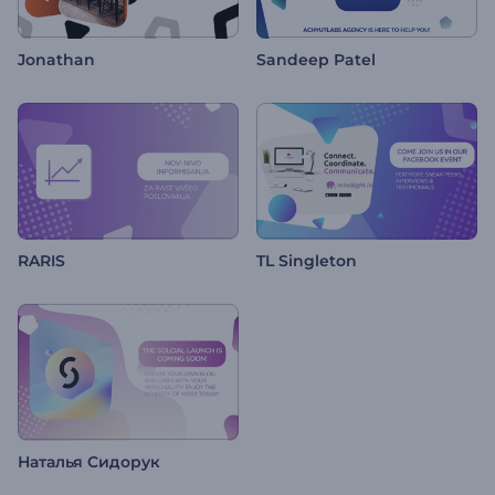
Jonathan
Sandeep Patel
RARIS
TL Singleton
Наталья Сидорук