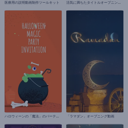
活
気に満ちたタイトルオープニング動画
医療用の説明動画制作ツールキット
ハ
ロウィーンの「魔法」のパーティーの招待状
「ラマダン」オープニング動画