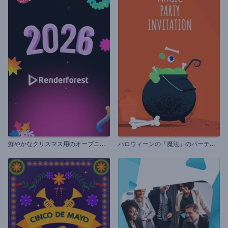
鮮
やかなクリスマス用のオープニング動画
ハ
ロウィーンの「魔法」のパーティーの招待状