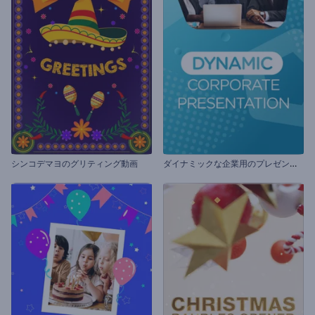
ダ
イナミックな企業用のプレゼンテーション
シンコデマヨのグリティング動画