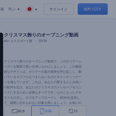
価格
学ぶ
サインイン
無料で試す
クリスマス飾りのオープニング動画
6K+
エクスポート数
11 秒
クリスマス飾りのオープニング動画で、このホリデーシ
ーズンを陽気で思い出深いものにしましょう。この魅惑
的なデザインは、ホリデーの真の精神を呼び起こし、動
いているカラフルなつまらないものとキャンディーケー
ンを備えています。これは、あなたの愛する人とお祝い
の歓声を広げ、あなたのクリスマスのメッセージをユニ
ークにするために必要なすべてです。心のこもったテキ
ストを入力し、ロゴをアップロードし、BGMを追加し
て、聴衆に忘れられない印象を残しましょう。お祝いの
イントロ、ビデオ挨拶、休日の招待状、または他の様々
16:9
9:16
1:1
なプロジェクトを作成したい場合でも、このテンプレー