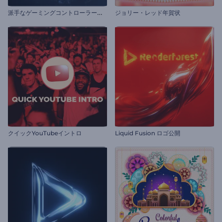
派
手なゲーミングコントローラーのイントロ動画
ジョリー・レッド年賀状
クイックYouTubeイントロ
Liquid Fusion ロゴ公開