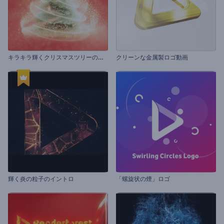
キ
ラキラ輝くクリスマスツリーの紹介
クリーンな金属製ロゴ動画
輝く炎の粒子のイントロ
「螺旋状の煙」ロゴ