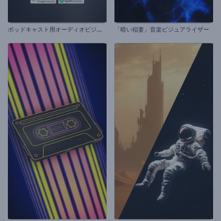
ポ
ッドキャスト用オーディオビジュアライザー
「暗い稲妻」音楽ビジュアライザー