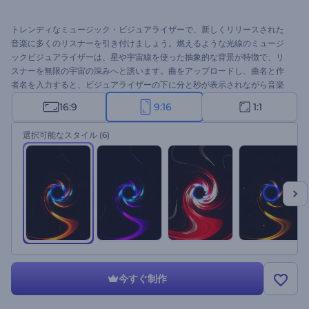
トレンディなミュージック・ビジュアライザーで、新しくリリースされた
音楽に多くのリスナーを引き付けましょう。燃えるような光線のミュージ
ックビジュアライザーは、星や宇宙線を使った抽象的な背景が特徴で、リ
スナーを無限の宇宙の深みへと誘います。曲をアップロードし、曲名と作
者名を入力すると、ビジュアライザーの下に分と秒が表示されながら音楽
が再生されます。テクノ、ヒップホップ、ダンス、エレクトロニック、ダ
16:9
9:16
1:1
ブステップ、その他現代音楽ジャンルのプロモーションに最適です。新し
くリリースされたシングル、トラックカバー、または音楽アルバムを紹介
選択可能なスタイル
(6)
してみましょう。今すぐお試しください。
今すぐ制作