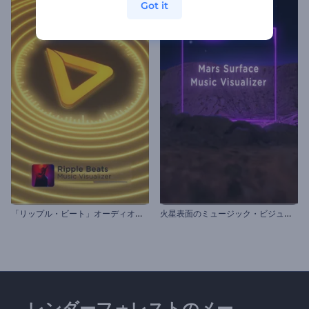
Got it
「
リップル・ビート」オーディオビジュアライザー
火
星表面のミュージック・ビジュアライザー
レンダーフォレストのメー