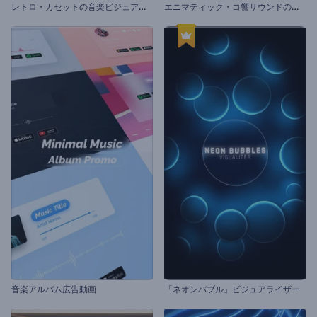
レ
トロ・カセットの音楽ビジュアライザー
エ
ニマティック・コ響サウンドのビジュアライザー
音楽アルバム広告動画
「ネオンバブル」ビジュアライザー