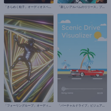
「
きらめく粒子」オーディオスペクトラム
「
新しいアルバムのリリース」プロモーションビデオ
「
フォーリングループ」オーディオビジュアライザー
「
バーチャルドライブ」ビジュアライザー