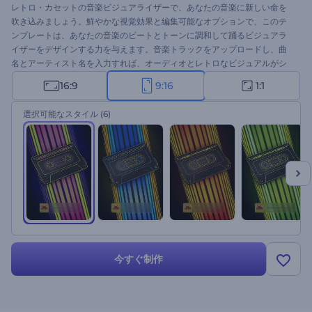
レトロ・カセットの音楽ビジュアライザーで、あなたの音楽に新しい命を
吹き込みましょう。鮮やかな視覚効果と編集可能なオプションで、このテ
ンプレートは、あなたの音楽のビートとトーンに調和して踊るビジュアラ
イザーをデザインする力を与えます。音楽トラックをアップロードし、曲
名とアーティスト名を入力すれば、オーディオとレトロなビジュアルがシ
ームレスに絡み合う魅惑的な領域へと聴衆をいざないます。音楽プロモー
16:9
9:16
1:1
ション、ニューシングルやアルバムのリリース、オールドスクールな音楽
チャンネルのプロモーションなどに最適です。今すぐ作り、過去と現在を
選択可能なスタイル
(6)
融合させることで、音楽体験を向上させましょう！
今すぐ制作