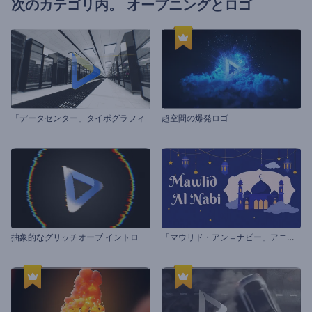
次のカテゴリ内。
オープニングとロゴ
「データセンター」タイポグラフィ
超空間の爆発ロゴ
「
マウリド・アン＝ナビー」アニメーション
抽象的なグリッチオーブ イントロ