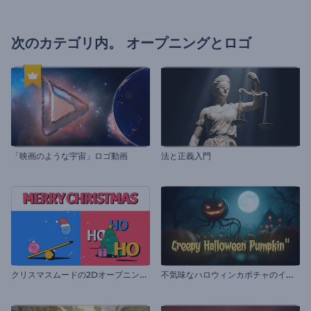
次のカテゴリ内。
オープニングとロゴ
「映画のような宇宙」ロゴ動画
法と正義入門
ク
リスマスムードの2Dオープニング動画
不
気味なハロウィンカボチャのイントロ