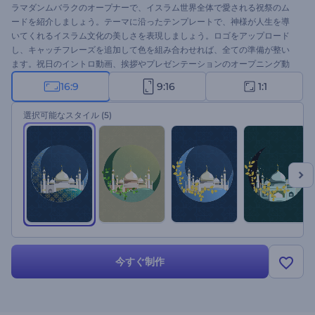
ラマダンムバラクのオープナーで、イスラム世界全体で愛される祝祭のム
ードを紹介しましょう。テーマに沿ったテンプレートで、神様が人生を導
いてくれるイスラム文化の美しさを表現しましょう。ロゴをアップロード
し、キャッチフレーズを追加して色を組み合わせれば、全ての準備が整い
ます。祝日のイントロ動画、挨拶やプレゼンテーションのオープニング動
画、お祝いの招待状などに最適です。このイントロ動画で視聴者の注目を
16:9
9:16
1:1
集めましょう。今すぐやってみてください。
選択可能なスタイル
(5)
今すぐ制作