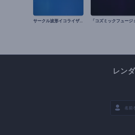
サークル波形イコライザー
レン