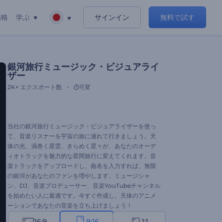
価格
学ぶ
サインイン
無料で試す
銀河旅行ミュージック・ビジュアライ
ザー
2K+
エクスポート数
可変
当社の銀河旅行ミュージック・ビジュアライザーを使っ
て、音楽リスナーを宇宙の旅に連れて行きましょう。天
体の光、渦巻く星雲、きらめく星々が、あなたのオーデ
ィオトラックを魅力的な星間旅行に変えてくれます。音
楽トラックをアップロードし、曲名を入力すれば、無限
の銀河があなたのファンを増やします。ミュージシャ
ン、DJ、音楽プロデューサー、音楽YouTubeチャンネル
を始めたい人に最適です。今すぐ作成し、天体のアニメ
ーションであなたの音楽を立ち上げましょう！
16:9
9:16
1:1