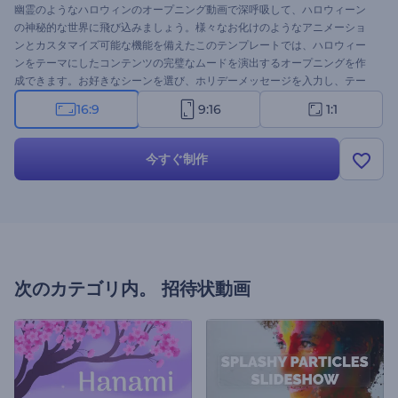
幽霊のようなハロウィンのオープニング動画で深呼吸して、ハロウィーン
の神秘的な世界に飛び込みましょう。様々なお化けのようなアニメーショ
ンとカスタマイズ可能な機能を備えたこのテンプレートでは、ハロウィー
ンをテーマにしたコンテンツの完璧なムードを演出するオープニングを作
成できます。お好きなシーンを選び、ホリデーメッセージを入力し、テー
マ性のあるBGMを選んで、視聴者を不気味なハロウィーンの世界にいざな
16:9
9:16
1:1
いましょう。ホリデーオープニング、グリーティング動画、不気味なイベ
ントのプロモーションや招待状など、さまざまなプロジェクトに最適で
す。今すぐ作成して、ハロウィーンのお祝いを本当に忘れられないものに
今すぐ制作
しましょう！
次のカテゴリ内。
招待状動画