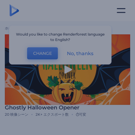
ホーム
テンプレート
Ghostly Halloween Opener
Would you like to change Renderforest language
to English?
No, thanks
CHANGE
Ghostly Halloween Opener
20
映像シーン
2K+
エクスポート数
可変