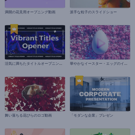
満開の花見用オープニング動画
派手な粒子のスライドショー
活
気に満ちたタイトルオープニング動画
華
やかなイースター・エッグのイントロ動画
舞い落ちる花びらのロゴ動画
「モダンな企業」プレゼン