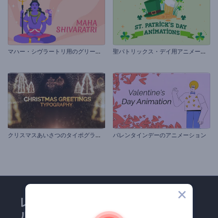
マ
ハー・シヴラートリ用のグリーティング動画
聖
パトリックス・デイ用アニメーションズ
ク
リスマスあいさつのタイポグラフィ
バレンタインデーのアニメーション
レンダーフォレストのメー
ルマガジンにどうかご登録