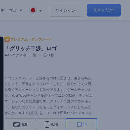
価格
学ぶ
サインイン
無料で試す
プレミアム・テンプレート
「グリッチ干渉」ロゴ
4K+
エクスポート数
10 秒
ロゴにテクスチャーと深さをつけて歪ませ、趣きを与え
ましょう。画像をアップロードしたら、数分だけで人目
を引くアニメーションを制作できます。ゲームチャンネ
ル、YouTubeチャンネルのオープニング動画、テレビコ
マーシャルなどに最適です。グリッチ干渉のロゴを使っ
て、あなたのブランドをもっとダイナミックにしてみま
せんか。今すぐお試しを。（これは四角いバージョンで
す。）
16:9
9:16
1:1