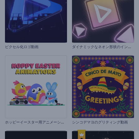
ダ
イナミックなネオン形状のイントロ動画
ピクセル化ロゴ動画
ホ
ッピーイースター用アニメーション
シンコデマヨのグリティング動画