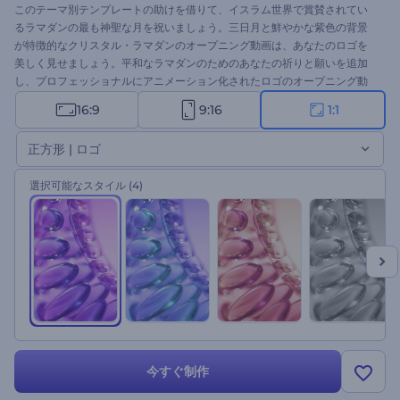
このテーマ別テンプレートの助けを借りて、イスラム世界で賞賛されてい
るラマダンの最も神聖な月を祝いましょう。三日月と鮮やかな紫色の背景
が特徴的なクリスタル・ラマダンのオープニング動画は、あなたのロゴを
美しく見せましょう。平和なラマダンのためのあなたの祈りと願いを追加
し、プロフェッショナルにアニメーション化されたロゴのオープニング動
画を得るためにあなたのロゴをアップロードする必要があります。休日の
16:9
9:16
1:1
イントロ、グリティング動画、テレビコマーシャル、お祝いの招待状、お
よび多くのために完璧に適しています。今すぐ試してみてください！
正方形 | ロゴ
選択可能なスタイル
(4)
今すぐ制作