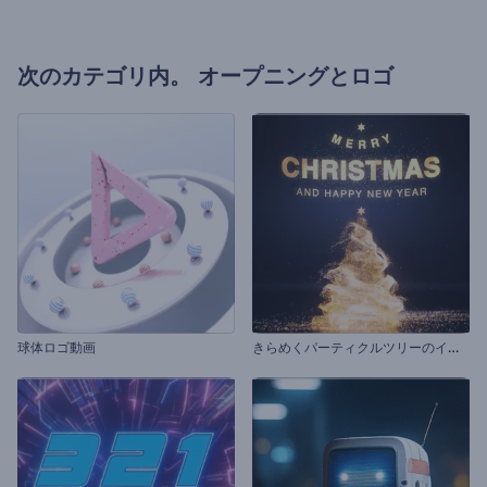
次のカテゴリ内。
オープニングとロゴ
き
らめくパーティクルツリーのイントロ動画
球体ロゴ動画