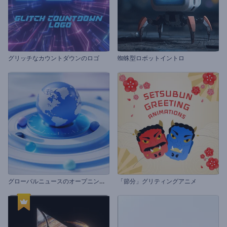
グリッチなカウントダウンのロゴ
蜘蛛型ロボットイントロ
グ
ローバルニュースのオープニング動画
「節分」グリティングアニメ