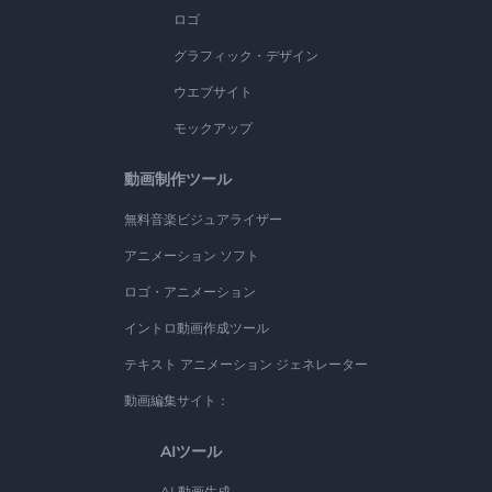
ロゴ
グラフィック・デザイン
ウエブサイト
モックアップ
動画制作ツール
無料音楽ビジュアライザー
アニメーション ソフト
ロゴ・アニメーション
イントロ動画作成ツール
テキスト アニメーション ジェネレーター
動画編集サイト：
AIツール
AI 動画生成