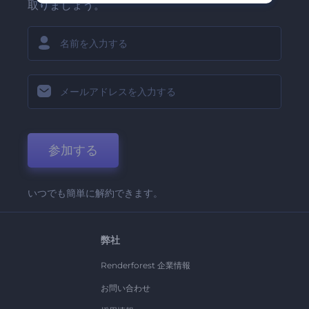
取りましょう。
参加する
いつでも簡単に解約できます。
弊社
Renderforest 企業情報
お問い合わせ