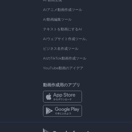
AIアニメ動画作成ツール
AI動画編集ツール
テキストを動画にするAI
AIウェブサイト作成ツール。
ビジネス名作成ツール
AIのTikTok動画作成ツール
YouTube動画のアイデア
動画作成用のアプリ