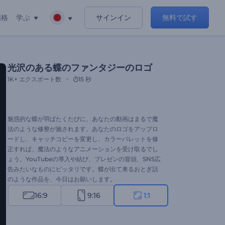
価格
学ぶ
サインイン
無料で試す
光沢のある蝶のファンタジーのロゴ
1K+
エクスポート数
15 秒
魅惑的な蝶が羽ばたくたびに、あなたの動画はまるで魔
法のような修整が施されます。あなたのロゴをアップロ
ードし、キャッチコピーを変更し、カラーパレットを修
正すれば、魔法のようなアニメーションを受け取るでし
ょう。YouTubeの導入や結び、プレゼンの冒頭、SNS広
告みたいなものにピッタリです。蝶が出て来るおとぎ話
のような作品を、今日はお願いします。
16:9
9:16
1:1