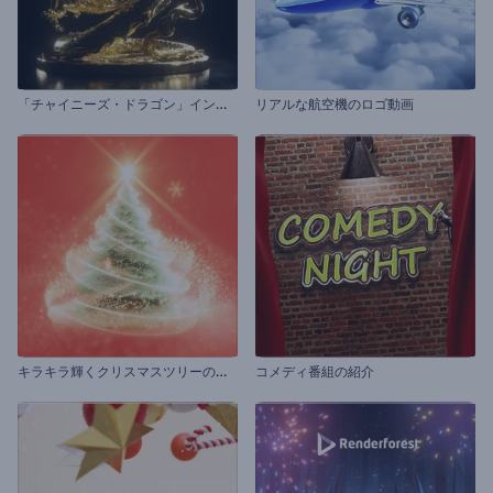
「
チャイニーズ・ドラゴン」イントロ動画
リアルな航空機のロゴ動画
キ
ラキラ輝くクリスマスツリーの紹介
コメディ番組の紹介