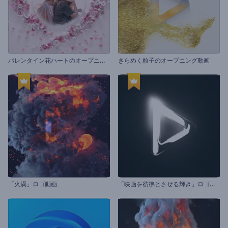
バ
レンタイン花ハートのオープニング動画
きらめく粒子のオープニング動画
「
映画を彷彿とさせる輝き」ロゴ動画
「火渦」ロゴ動画