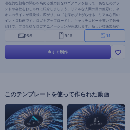
潜在的な顧客の関心を高める魅力的なロゴアニメを使って、あなたのブラ
ンドや会社をおしゃれに紹介しましょう。リアルな人間の目の虹彩に、ネ
オンのラインが螺旋状に広がり、ロゴを浮かび上がらせる、リアルな目の
イントロ動画です。ロゴをアップロードし、キャッチコピーを書いて数分
だけで、プロ仕様なロゴアニメーションが完成します。新しい技術製品や
サービスの紹介、光学ブランド、ビジョンショップ、映画館や写真スタジ
16:9
9:16
1:1
オなど、様々な用途に最適です。このテンプレートは、多くの視聴者の注
目を集め、あなたのブランドを最大限にアピールしてくれることでしょ
う。今すぐ試してみてください！
今すぐ制作
このテンプレートを使って作られた動画