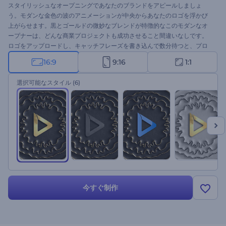
スタイリッシュなオープニングであなたのブランドをアピールしましょ
う。モダンな金色の波のアニメーションが中央からあなたのロゴを浮かび
上がらせます。黒とゴールドの微妙なブレンドが特徴的なこのモダンなオ
ープナーは、どんな商業プロジェクトも成功させること間違いなしです。
ロゴをアップロードし、キャッチフレーズを書き込んで数分待つと、プロ
仕様のアニメーションのオープニングが完成します。企業のオープニン
16:9
9:16
1:1
グ、製品発表会、ジュエリーサロンのプロモーションなどに最適です。こ
のモダンなオープニングで、あなたのプロジェクトにエレガントなタッチ
選択可能なスタイル
(6)
を加え、ターゲットとなる視聴者に印象的な印象を残しましょう。今すぐ
お試しください！
今すぐ制作