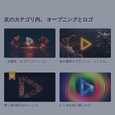
次のカテゴリ内。
オープニングとロゴ
炎
の液体スプラッシュ・イントロ動画
「大爆発」ロゴアニメーション
輝く炎の粒子のイントロ
レトロな光り輝くロゴ